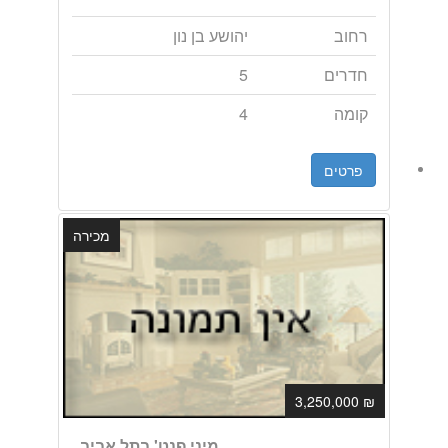
רחוב
יהושע בן נון
חדרים
5
קומה
4
פרטים
מכירה
₪ 3,250,000
מיני פנט' בתל אביב