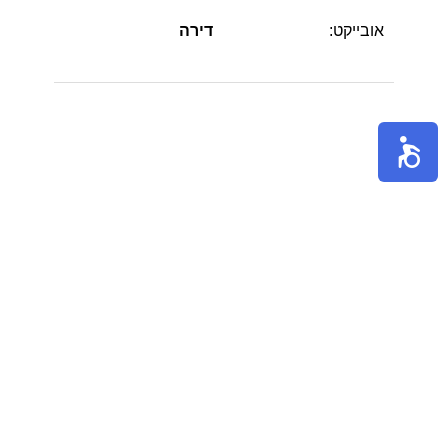
אובייקט:
דירה
הערות:
מושקעת ביותר