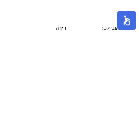
אובייקט:
דירה
הערות:
בבניין משופץ ליד הים, דירת 3 חדרים
ענקית עם תקרות גבוהות מרפסת ענקית
למערב והרבה אור טבעי! פינוי מיידי. .הבנין
רשום כחברת מניות פעילה