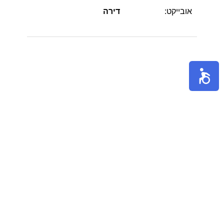
אובייקט:
דירה
הערות:
נין שעבר תמא 38/1 עורפית ושקטה.
יציאה לחצר עם דשא של הבנין..ha nns