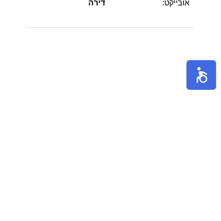
אובייקט:
דירה
הערות:
תיאור הנכס למכירה חדשה בבלעדיות,
ברחוב ביל״ו 36 (פינת לונץ) המבוקש בלב
העיר. בבניין יפיפיה שעבר שימור (לפני כ 4
שנים). דירת סטודיו עם גלריה.