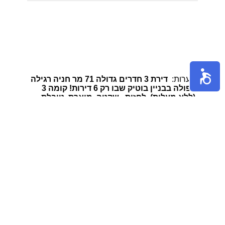
הערות:
דירת 3 חדרים גדולה 71 מר חניה רגילה
כפולה בבניין בוטיק שבו רק 6 דירות! קומה 3
(ללא מעלית), לחזית , שקטה, מוארת, טובלת
בירוק ומרווחת מאוד. נוף פתוח לחזית. 3 כיווני
אוויר - צפון, מערב ודרום. משופצת יפיפיה
ומושקעת מאוד. מקלחת ושירותים מרווחים ,
פרקט בחדרים , ארונות בחדרי השינה ומזגנים
אישיים בכל חדר מקלט בבניין. מסוג הדירות
שקשה מאוד למצוא למכירה בצפון הישן -
משופצת יפיפיה ועם חניה . משופץ